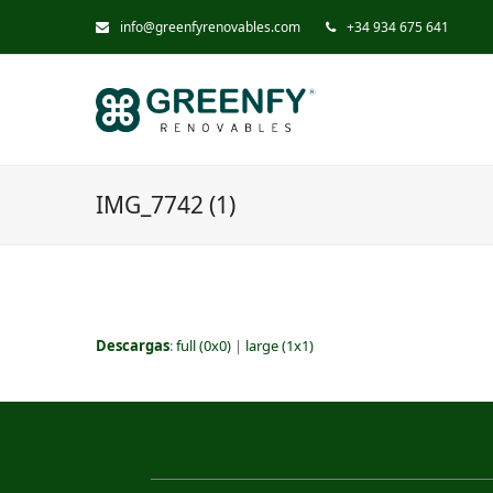
info@greenfyrenovables.com
+34 934 675 641
IMG_7742 (1)
Descargas
:
full (0x0)
|
large (1x1)