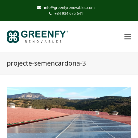
info@greenfyrenovables.com
+34 934 675 641
projecte-semencardona-3