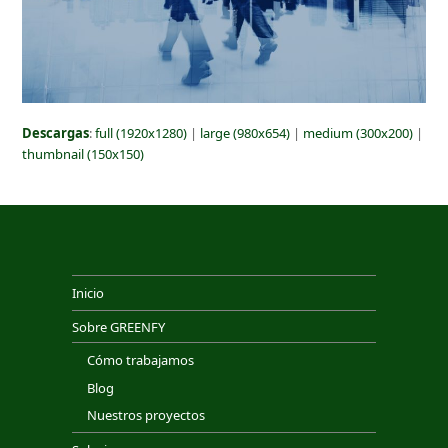
Descargas
:
full (1920x1280)
|
large (980x654)
|
medium (300x200)
|
thumbnail (150x150)
Inicio
Sobre GREENFY
Cómo trabajamos
Blog
Nuestros proyectos